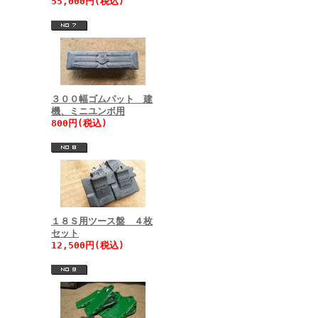
55,000円(税込)
３００幅ゴムパット 建
機、ミニユンボ用
800円(税込)
１８Ｓ用ツース盤 ４枚
セット
12,500円(税込)