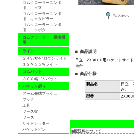
ゴムクローラーユンボ
用 日立
ゴムクローラーユンボ
拡大表示
用 キャタピラー
ゴムクローラーユンボ
用 クボタ
ゴムクローラー 運搬機
用
ライト
■ 商品説明
２４V70Wハロゲンライト
日立 ZX30ＵR用バケットサイ
１２Ｖ５５Ｗライト
適合
ゴムパット
■ 商品仕様
３００幅ゴムパット
製品名
日立 
バケット廻り
み）
アーム先端ブッシュ
型番
ZX30U
フック
工具
ツース盤
ツース
サイドカッター
バケットピン
■配送料について