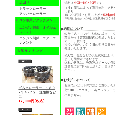
足回り
送料は
全国一律1400円
です。
（注）商品によって送料無料、送料一律
トラックローラー
円あり
アッパーローラー
15,000円以上お買い上げで
送料無
※離島にお住まいの方は別途費用を頂く場
ユンボ用アタッチメント
エンジン関係 オイルエ
■納期について
レメント
銀行振込・コンビニ決済の場合、ご
業日から３営業日以内に発送いたし
エンジン関係、エアーエ
カード、代引き
レメント
決済の場合、ご注文日の翌営業日か
発送いたします。
人気ランキング
※大雪、台風などの天候状況により
じる可能性がございます。
遅れの状況は、発送連絡メールの伝
送会社にお問い合せ頂くか、当店ま
ださい。
■お支払いについて
お支払いは以下の方法がご選択いた
ゴムクローラー １８０
(注)UFJ,ニコス、DC各クレジッ
×３４×７２ 運搬機など
出来ません。
に
17,000円(税込)