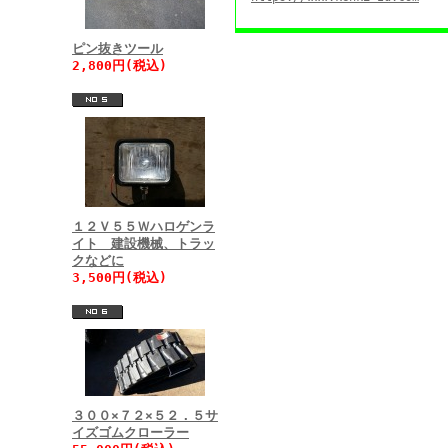
ピン抜きツール
2,800円(税込)
１２Ｖ５５Ｗハロゲンラ
イト 建設機械、トラッ
クなどに
3,500円(税込)
３００×７２×５２．５サ
イズゴムクローラー