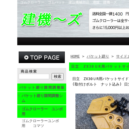
ゴムクローラー ゴムパット 建設機械部品 通販 建機ーズ
HOME
>
バケット廻り
>
サイド
日立 ZX30ＵR用バケット
商品検索
日立 ZX30ＵR用バケットサイ
(取付けボルト ナット込み) 
バケット廻り隙間調整板
バケット廻り隙間調整シ
ム
ゴムクローラー ユンボ
用
ゴムクローラーユンボ
用 コマツ