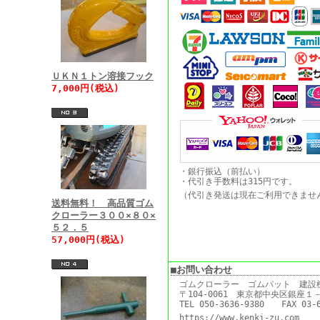
ＵＫＮ１トン溶接フック
7,000円(税込)
・銀行振込（前払い）
・代引き手数料は315円です。
（代引き発送は現在ご利用できま
送料無料！ 高品質ゴム
クローラー３００×８０×
５２．５
57,000円(税込)
■お問い合わせ
ゴムクローラー ゴムパット 建設
〒104-0061 東京都中央区銀座
TEL 050-3636-9380 FAX 03-6
https://www.kenki-zu.com