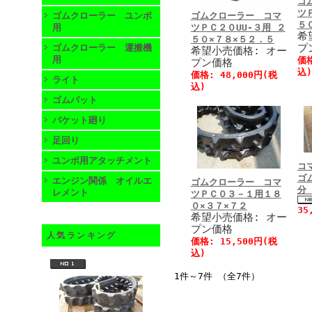
ゴ
ツ
ゴムクローラー ユンボ
ゴムクローラー コマ
５
用
ツＰＣ２０UU-３用 ２
希
５０×７８×５２．５
プ
ゴムクローラー 運搬機
希望小売価格: オー
用
価格
プン価格
込)
価格: 48,000円(税
ライト
込)
ゴムパット
バケット廻り
足回り
ユンボ用アタッチメント
コ
ゴ
エンジン関係 オイルエ
ゴムクローラー コマ
分
レメント
ツＰＣ０３－１用１８
０×３７×７２
35
希望小売価格: オー
プン価格
人気ランキング
価格: 15,500円(税
込)
1件～7件 （全7件）