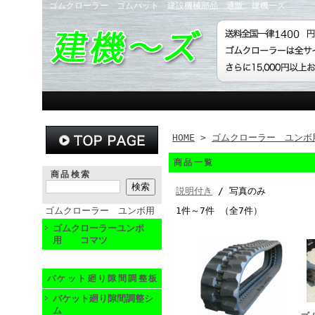
ゴムクローラー ゴムパット 建設機械部品 通販 建機ーズ
HOME
>
ゴムクローラー ユンボ
商品一覧
商品検索
説明付き
/ 写真のみ
ゴムクローラー ユンボ用
1件～7件 （全7件）
ゴムクローラーユンボ
用 コマツ
バケット廻り隙間調整板
バケット廻り隙間調整シ
ム