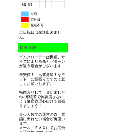
30
31
今日
定休日
発送不可
土日祝日は発送出来ませ
ん。
店長日記
ゴムクローラーは機種、サ
イズにより画像とパターン
が違う場合がございます！
最安値！ 迅速発送！をモ
ットーに頑張りますので宜
しくお願いします。
梅雨入りしてしまいました
ね…寒暖差で体調崩さない
よう健康管理心掛けて頑張
りましょう！
最少人数での運営の為、電
話に出れない場合が御座い
ます。
メール、ＦＡＸにてお問合