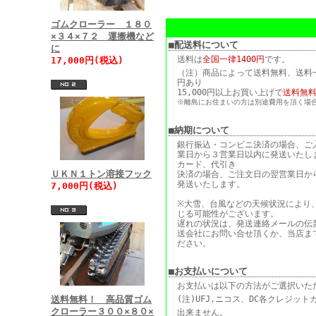
ゴムクローラー １８０
×３４×７２ 運搬機など
■配送料について
に
送料は
全国一律1400円
です。
17,000円(税込)
（注）商品によって送料無料、送料一律
円あり
15,000円以上お買い上げで
送料無
※離島にお住まいの方は別途費用を頂く場
■納期について
銀行振込・コンビニ決済の場合、ご
業日から３営業日以内に発送いたし
カード、代引き
ＵＫＮ１トン溶接フック
決済の場合、ご注文日の翌営業日か
発送いたします。
7,000円(税込)
※大雪、台風などの天候状況により
じる可能性がございます。
遅れの状況は、発送連絡メールの伝
送会社にお問い合せ頂くか、当店ま
ださい。
■お支払いについて
お支払いは以下の方法がご選択いた
(注)UFJ,ニコス、DC各クレジッ
送料無料！ 高品質ゴム
クローラー３００×８０×
出来ません。