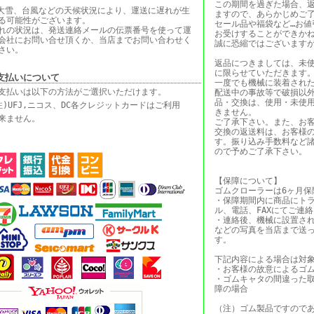
この期間を過ぎた場合、
大雪、台風などの天候状況により、運送に遅れが生
ますので、あらかじめご
る可能性がございます。
セール品や福袋など…お値
れの状況は、発送連絡メールの伝票番号を使って運
お受けすることができか
会社にお問い合せ頂くか、当店までお問い合わせく
誠に恐縮ではございます
さい。
返品につきましては、未
に限らせていただきます
支払いについて
一度でも機械に装着され
支払いは以下の方法がご選択いただけます。
配送中の事故等で破損以
品・交換は、使用・未使
注)UFJ,ニコス、DC各クレジットカードはご利用
きません。
来ません。
ご了承下さい。また、お
交換の返送料は、お客様
す。振り込み手数料など
ので予めご了承下さい。
【保障について】
ゴムクローラーは6ヶ月保
・保障期間内に商品にト
ル、電話、FAXにてご連
・連絡後、機械に設置さ
などの写真を当店まで送
す。
下記内容による場合は対
・お客様の故意によるゴ
・ゴムキャタの間違った
障の場合
（注）ゴム製品ですので