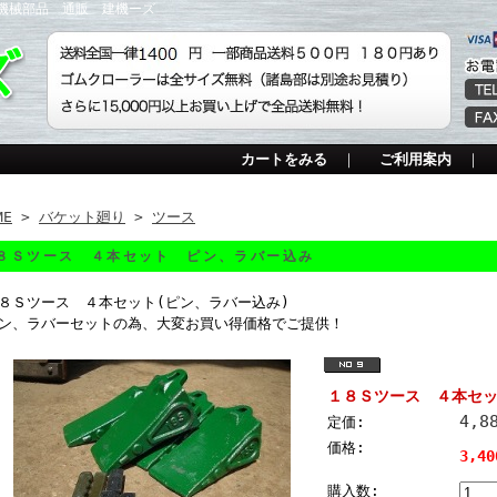
機械部品 通販 建機ーズ
カートをみる
｜
ご利用案内
｜
ME
>
バケット廻り
>
ツース
８Ｓツース ４本セット ピン、ラバー込み
８Ｓツース ４本セット(ピン、ラバー込み)
ン、ラバーセットの為、大変お買い得価格でご提供！
１８Ｓツース ４本セ
4,8
定価:
価格:
3,4
購入数: