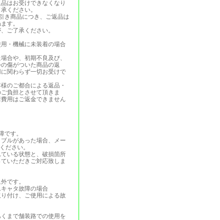
返品はお受けできなくなり
了承ください。
引き商品につき、ご返品は
ねます。
が、ご了承ください。
使用・機械に未装着の場合
。
た場合や、初期不良及び、
外の傷がついた商品の返
用に関わらず一切お受けで
客様のご都合による返品・
のご負担とさせて頂きま
諸費用はご返金できません
障です。
ラブルがあった場合、メー
絡ください。
れている状態と、破損箇所
っていただきご対応致しま
象外です。
ムキャタ故障の場合
取り付け、ご使用による故
あくまで舗装路での使用を