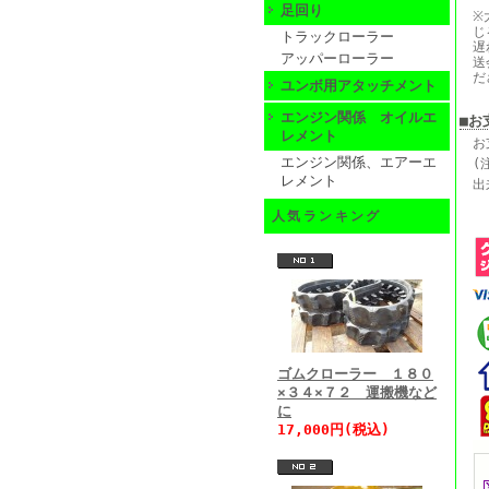
足回り
※
じ
トラックローラー
遅
アッパーローラー
送
だ
ユンボ用アタッチメント
エンジン関係 オイルエ
■お
レメント
お
エンジン関係、エアーエ
(
レメント
出
人気ランキング
ゴムクローラー １８０
×３４×７２ 運搬機など
に
17,000円(税込)