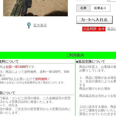
在庫
在庫あり
拡大表示
返品
ご利用案内
送料について
■返品交換について
料は
全国一律1400円
です。
商品の性質上、お客様の
お断りしています。
注）商品によって送料無料、送料一律180円、500
あり
１．商品に瑕疵がある場
5,000円以上お買い上げで
送料無料！
２．当店の過失によりお
離島にお住まいの方は別途費用を頂く場合がございます。
する
商品が届けられた場合
期について
商品返品先は当社よりお
行振込・コンビニ決済の場合、ご入金確認日の翌営
日から３営業日以内に発送いたします。
ード、代引き
上記に該当する場合、商品
済の場合、ご注文日の翌営業日から３営業日以内に
ルでご連絡をお願いいた
送いたします。
受領とさせていただきま