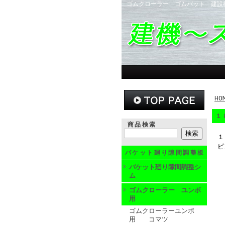
ゴムクローラー ゴムパット 建設
HO
１
商品検索
１
ピ
バケット廻り隙間調整板
バケット廻り隙間調整シ
ム
ゴムクローラー ユンボ
用
ゴムクローラーユンボ
用 コマツ