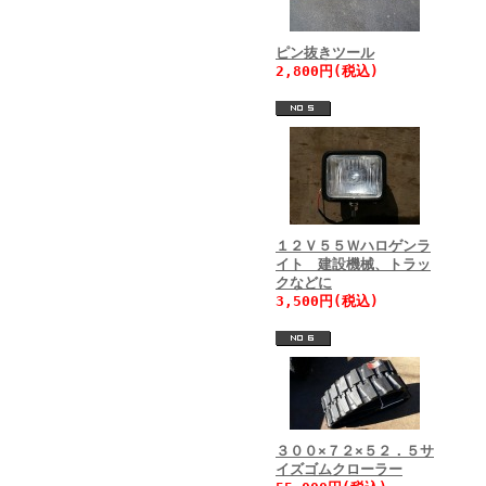
ピン抜きツール
2,800円(税込)
１２Ｖ５５Ｗハロゲンラ
イト 建設機械、トラッ
クなどに
3,500円(税込)
３００×７２×５２．５サ
イズゴムクローラー