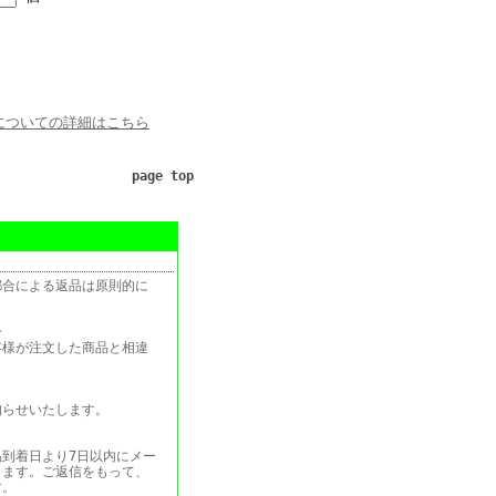
についての詳細はこちら
page top
都合による返品は原則的に
合
客様が注文した商品と相違
知らせいたします。
到着日より7日以内にメー
します。ご返信をもって、
す。