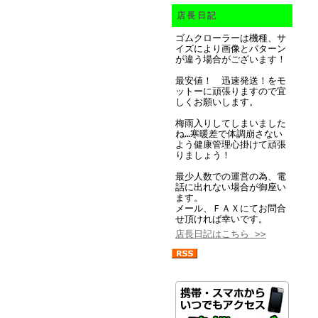
店長日記
ゴムクローラーは機種、サ
イズにより画像とパターン
が違う場合がございます！
最安値！ 迅速発送！をモ
ットーに頑張りますので宜
しくお願いします。
梅雨入りしてしまいました
ね…寒暖差で体調崩さない
よう健康管理心掛けて頑張
りましょう！
最少人数での運営の為、電
話に出れない場合が御座い
ます。
メール、ＦＡＸにてお問合
せ頂ければ幸いです。
店長日記はこちら >>