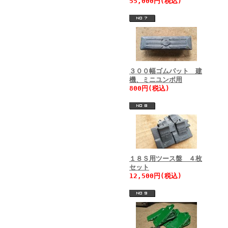
55,000円(税込)
３００幅ゴムパット 建
機、ミニユンボ用
800円(税込)
１８Ｓ用ツース盤 ４枚
セット
12,500円(税込)