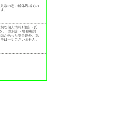
、足場の悪い解体現場での
ます。
切な個人情報(住所・氏
を、 裁判所・警察機関
要請があった場合以外、第
る事は一切ございません。