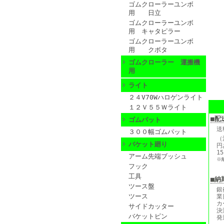
ゴムクローラーユンボ
用 日立
ゴムクローラーユンボ
用 キャタピラー
ゴムクローラーユンボ
用 クボタ
ゴムクローラー 運搬機
用
ライト
２４V70Wハロゲンライト
１２Ｖ５５Ｗライト
■配
ゴムパット
送
３００幅ゴムパット
（
バケット廻り
円
1
アーム先端ブッシュ
※
フック
工具
■納
ツース盤
銀
ツース
業
カ
サイドカッター
決
バケットピン
発