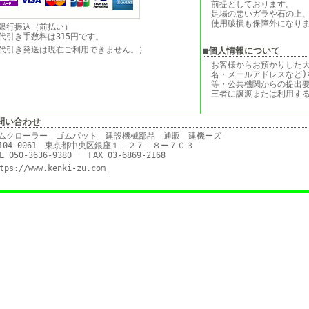
前提としております。
足場の悪いガラや石の上
使用破損も保障外になり
銀行振込（前払い）
代引き手数料は315円です。
代引き発送は現在ご利用できません。）
■個人情報について
お客様からお預かりした大
名・メールアドレスなど)
等・公共機関からの提出
三者に譲渡または利用す
問い合わせ
ムクローラー ゴムパット 建設機械部品 通販 建機ーズ
104-0061 東京都中央区銀座１－２７－８ー７０３
L 050-3636-9380 FAX 03-6869-2168
tps://www.kenki-zu.com