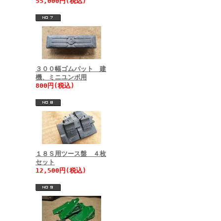
55,000円(税込)
３００幅ゴムパット 建
機、ミニユンボ用
800円(税込)
１８Ｓ用ツース盤 ４枚
セット
12,500円(税込)