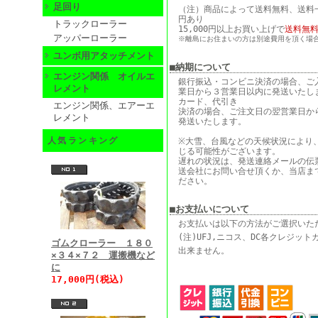
足回り
（注）商品によって送料無料、送料一律
円あり
トラックローラー
15,000円以上お買い上げで
送料無
アッパーローラー
※離島にお住まいの方は別途費用を頂く場
ユンボ用アタッチメント
■納期について
エンジン関係 オイルエ
銀行振込・コンビニ決済の場合、ご
レメント
業日から３営業日以内に発送いたし
カード、代引き
エンジン関係、エアーエ
決済の場合、ご注文日の翌営業日か
レメント
発送いたします。
人気ランキング
※大雪、台風などの天候状況により
じる可能性がございます。
遅れの状況は、発送連絡メールの伝
送会社にお問い合せ頂くか、当店ま
ださい。
■お支払いについて
お支払いは以下の方法がご選択いた
(注)UFJ,ニコス、DC各クレジッ
ゴムクローラー １８０
出来ません。
×３４×７２ 運搬機など
に
17,000円(税込)