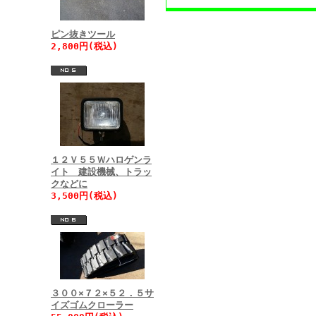
ピン抜きツール
2,800円(税込)
１２Ｖ５５Ｗハロゲンラ
イト 建設機械、トラッ
クなどに
3,500円(税込)
３００×７２×５２．５サ
イズゴムクローラー