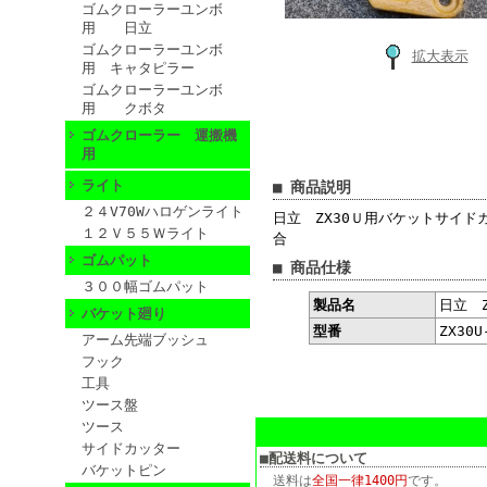
ゴムクローラーユンボ
用 日立
ゴムクローラーユンボ
拡大表示
用 キャタピラー
ゴムクローラーユンボ
用 クボタ
ゴムクローラー 運搬機
用
ライト
■ 商品説明
２４V70Wハロゲンライト
日立 ZX30Ｕ用バケットサイド
１２Ｖ５５Ｗライト
合
ゴムパット
■ 商品仕様
３００幅ゴムパット
製品名
日立 
バケット廻り
型番
ZX30U
アーム先端ブッシュ
フック
工具
ツース盤
ツース
サイドカッター
■配送料について
バケットピン
送料は
全国一律1400円
です。