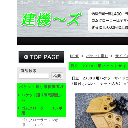
ゴムクローラー ゴムパット 建設機械部品 通販 建機ーズ
HOME
>
バケット廻り
>
サイド
日立 ZX30Ｕ用バケットサ
商品検索
日立 ZX30Ｕ用バケットサイド
(取付けボルト ナット込み) 
バケット廻り隙間調整板
バケット廻り隙間調整シ
ム
ゴムクローラー ユンボ
用
ゴムクローラーユンボ
用 コマツ