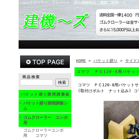
ゴムクローラー ゴムパット 建設機械部品 通販 建機ーズ
HOME
>
バケット廻り
>
サイド
コマツ ＰＣ120-8用バケ
商品検索
コマツ ＰＣ120-8用バケット
(取付けボルト ナット込み) コマ
バケット廻り隙間調整板
バケット廻り隙間調整シ
ム
ゴムクローラー ユンボ
用
ゴムクローラーユンボ
用 コマツ