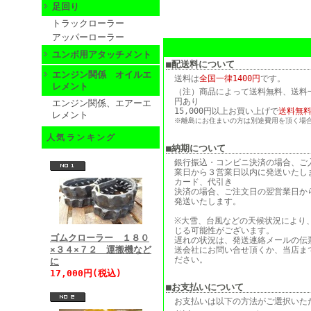
足回り
トラックローラー
アッパーローラー
ユンボ用アタッチメント
■配送料について
エンジン関係 オイルエ
送料は
全国一律1400円
です。
レメント
（注）商品によって送料無料、送料一律
円あり
エンジン関係、エアーエ
15,000円以上お買い上げで
送料無
レメント
※離島にお住まいの方は別途費用を頂く場
人気ランキング
■納期について
銀行振込・コンビニ決済の場合、ご
業日から３営業日以内に発送いたし
カード、代引き
決済の場合、ご注文日の翌営業日か
発送いたします。
※大雪、台風などの天候状況により
じる可能性がございます。
ゴムクローラー １８０
遅れの状況は、発送連絡メールの伝
×３４×７２ 運搬機など
送会社にお問い合せ頂くか、当店ま
ださい。
に
17,000円(税込)
■お支払いについて
お支払いは以下の方法がご選択いた