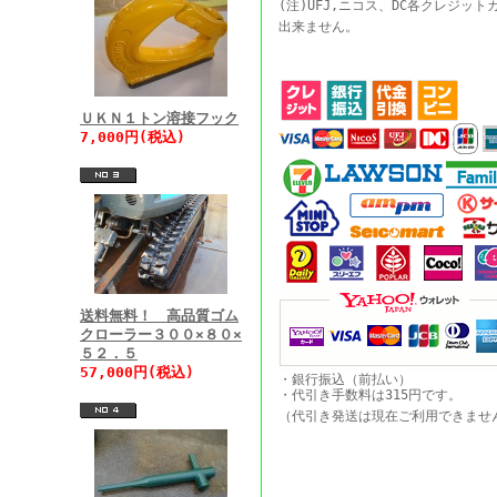
(注)UFJ,ニコス、DC各クレジッ
出来ません。
ＵＫＮ１トン溶接フック
7,000円(税込)
送料無料！ 高品質ゴム
クローラー３００×８０×
５２．５
57,000円(税込)
・銀行振込（前払い）
・代引き手数料は315円です。
（代引き発送は現在ご利用できま