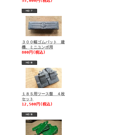
55,000円(税込)
３００幅ゴムパット 建
機、ミニユンボ用
800円(税込)
１８Ｓ用ツース盤 ４枚
セット
12,500円(税込)