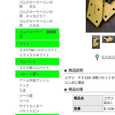
ゴムクローラーユンボ
用 日立
ゴムクローラーユンボ
用 キャタピラー
ゴムクローラーユンボ
用 クボタ
ゴムクローラー 運搬機
用
ライト
２４V70Wハロゲンライト
１２Ｖ５５Ｗライト
拡大表示
ゴムパット
３００幅ゴムパット
■ 商品説明
バケット廻り
コマツ ＰＣ120-8用バケットサ
アーム先端ブッシュ
ユンボに適合
フック
■ 商品仕様
工具
ツース盤
製品名
コマツ
ツース
込み）
サイドカッター
型番
8-120
バケットピン